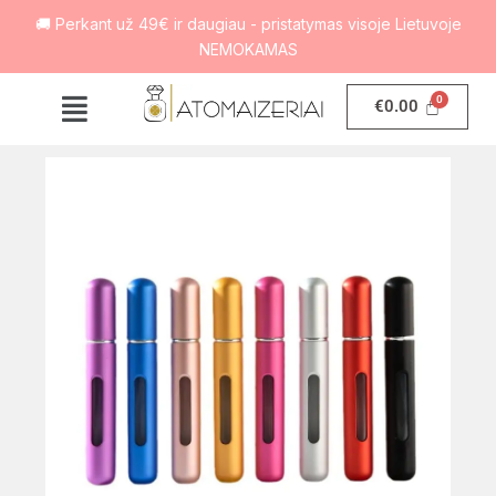
🚚 Perkant už 49€ ir daugiau - pristatymas visoje Lietuvoje
NEMOKAMAS
€
0.00