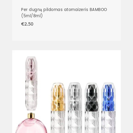
Per dugną pildomas atomaizeris BAMBOO
(5ml/8ml)
€
2.50