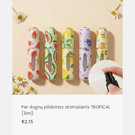
Per dugną pildomas atomaizeris TROPICAL
(5ml)
€
2.15