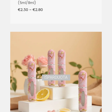
(5ml/8ml)
€
2.50
–
€
2.80
IŠPARDUOTA