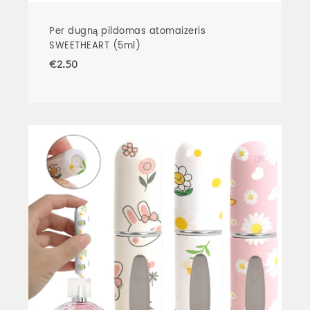
Per dugną pildomas atomaizeris
SWEETHEART (5ml)
€
2.50