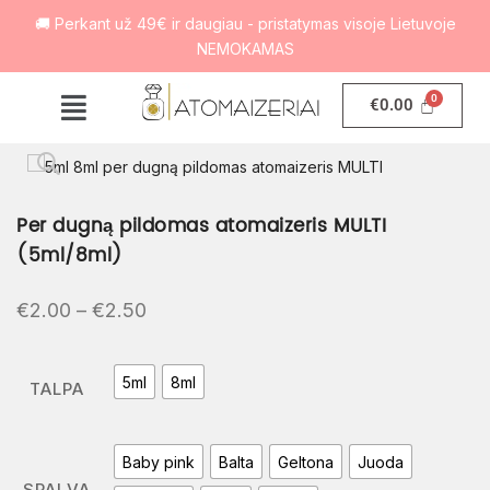
🚚 Perkant už 49€ ir daugiau - pristatymas visoje Lietuvoje
NEMOKAMAS
€
0.00
Per dugną pildomas atomaizeris MULTI
(5ml/8ml)
€
2.00
–
€
2.50
5ml
8ml
TALPA
Baby pink
Balta
Geltona
Juoda
SPALVA