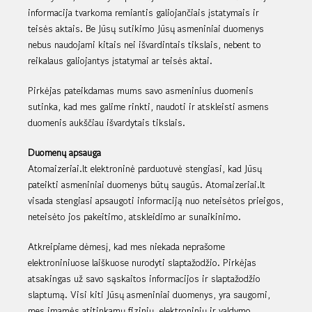
informacija tvarkoma remiantis galiojančiais įstatymais ir
teisės aktais. Be Jūsų sutikimo Jūsų asmeniniai duomenys
nebus naudojami kitais nei išvardintais tikslais, nebent to
reikalaus galiojantys įstatymai ar teisės aktai.
Pirkėjas pateikdamas mums savo asmeninius duomenis
sutinka, kad mes galime rinkti, naudoti ir atskleisti asmens
duomenis aukščiau išvardytais tikslais.
Duomenų apsauga
Atomaizeriai.lt elektroninė parduotuvė stengiasi, kad Jūsų
pateikti asmeniniai duomenys būtų saugūs. Atomaizeriai.lt
visada stengiasi apsaugoti informaciją nuo neteisėtos prieigos,
neteisėto jos pakeitimo, atskleidimo ar sunaikinimo.
Atkreipiame dėmesį, kad mes niekada neprašome
elektroniniuose laiškuose nurodyti slaptažodžio. Pirkėjas
atsakingas už savo sąskaitos informacijos ir slaptažodžio
slaptumą. Visi kiti Jūsų asmeniniai duomenys, yra saugomi,
mes imamės atitinkamų fizinių, elektroninių ir valdymo