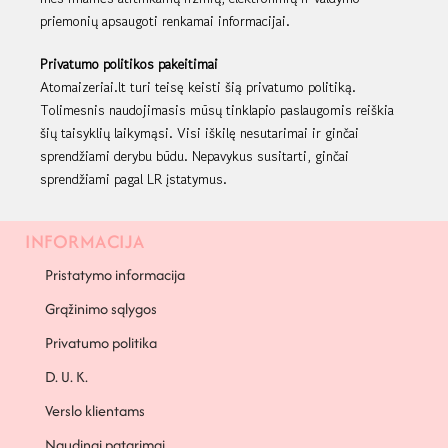
priemonių apsaugoti renkamai informacijai.
Privatumo politikos pakeitimai
Atomaizeriai.lt turi teisę keisti šią privatumo politiką.
Tolimesnis naudojimasis mūsų tinklapio paslaugomis reiškia
šių taisyklių laikymąsi. Visi iškilę nesutarimai ir ginčai
sprendžiami derybu būdu. Nepavykus susitarti, ginčai
sprendžiami pagal LR įstatymus.
INFORMACIJA
Pristatymo informacija
Grąžinimo sąlygos
Privatumo politika
D. U. K.
Verslo klientams
Naudingi patarimai