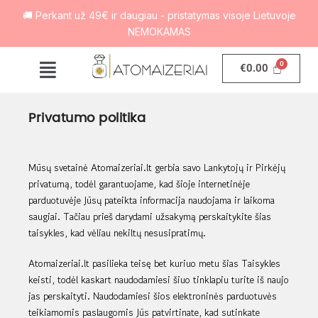
🚚 Perkant už 49€ ir daugiau - pristatymas visoje Lietuvoje
NEMOKAMAS
€
0.00
Privatumo politika
Mūsų svetainė Atomaizeriai.lt gerbia savo Lankytojų ir Pirkėjų
privatumą, todėl garantuojame, kad šioje internetinėje
parduotuvėje Jūsų pateikta informacija naudojama ir laikoma
saugiai. Tačiau prieš darydami užsakymą perskaitykite šias
taisykles, kad vėliau nekiltų nesusipratimų.
Atomaizeriai.lt pasilieka teisę bet kuriuo metu šias Taisykles
keisti, todėl kaskart naudodamiesi šiuo tinklapiu turite iš naujo
jas perskaityti. Naudodamiesi šios elektroninės parduotuvės
teikiamomis paslaugomis Jūs patvirtinate, kad sutinkate