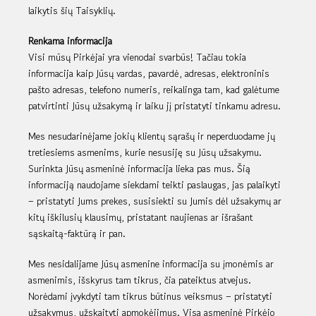
laikytis šių Taisyklių.
Renkama informacija
Visi mūsų Pirkėjai yra vienodai svarbūs! Tačiau tokia
informacija kaip Jūsų vardas, pavardė, adresas, elektroninis
pašto adresas, telefono numeris, reikalinga tam, kad galėtume
patvirtinti Jūsų užsakymą ir laiku jį pristatyti tinkamu adresu.
Mes nesudarinėjame jokių klientų sąrašų ir neperduodame jų
tretiesiems asmenims, kurie nesusiję su Jūsų užsakymu.
Surinkta Jūsų asmeninė informacija lieka pas mus. Šią
informaciją naudojame siekdami teikti paslaugas, jas palaikyti
– pristatyti Jums prekes, susisiekti su Jumis dėl užsakymų ar
kitų iškilusių klausimų, pristatant naujienas ar išrašant
sąskaitą-faktūrą ir pan.
Mes nesidalijame Jūsų asmenine informacija su įmonėmis ar
asmenimis, išskyrus tam tikrus, čia pateiktus atvejus.
Norėdami įvykdyti tam tikrus būtinus veiksmus – pristatyti
užsakymus, užskaityti apmokėjimus. Visa asmeninė Pirkėjo