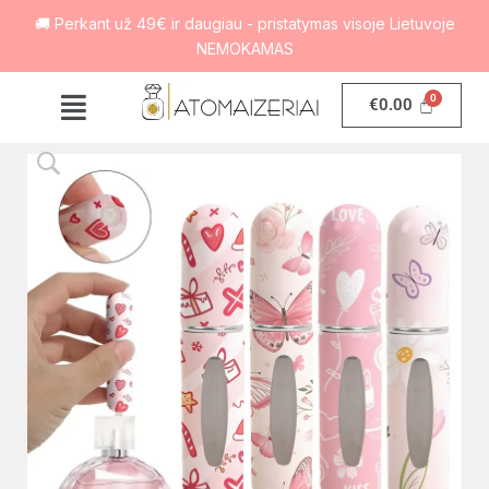
🚚 Perkant už 49€ ir daugiau - pristatymas visoje Lietuvoje
NEMOKAMAS
€
0.00