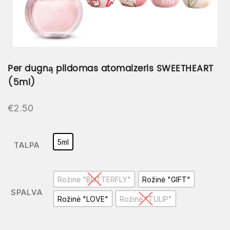
Per dugną pildomas atomaizeris SWEETHEART
(5ml)
€
2.50
5ml
TALPA
Rožinė "BUTTERFLY"
Rožinė "GIFT"
SPALVA
Rožinė "LOVE"
Rožinė "TULIP"