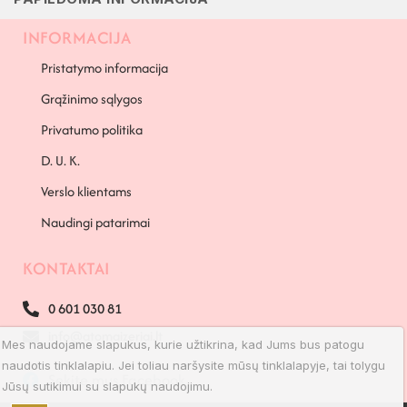
INFORMACIJA
Pristatymo informacija
Grąžinimo sąlygos
Privatumo politika
D. U. K.
Verslo klientams
Naudingi patarimai
KONTAKTAI
0 601 030 81
info@atomaizeriai.lt
Mes naudojame slapukus, kurie užtikrina, kad Jums bus patogu
naudotis tinklalapiu. Jei toliau naršysite mūsų tinklalapyje, tai tolygu
Sekite mus Facebook
Jūsų sutikimui su slapukų naudojimu.