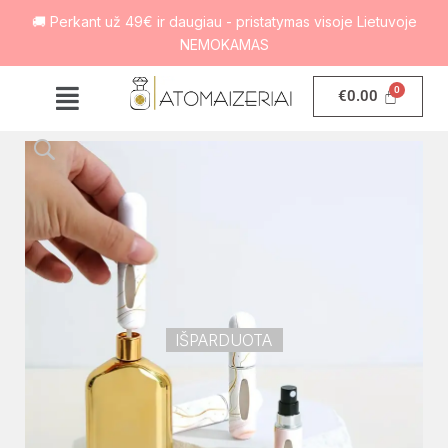
🚚 Perkant už 49€ ir daugiau - pristatymas visoje Lietuvoje
NEMOKAMAS
€
0.00
IŠPARDUOTA