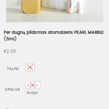
Per dugną pildomas atomaizeris PEARL MARBLE
(5ml)
€
2.50
5ml
TALPA
Rožinė
SPALVA
Išvalyti