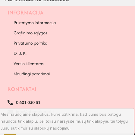
INFORMACIJA
Pristatymo informacija
Grąžinimo sąlygos
Privatumo politika
D. U. K.
Verslo klientams
Naudingi patarimai
KONTAKTAI
0 601 030 81
info@atomaizeriai.lt
Mes naudojame slapukus, kurie užtikrina, kad Jums bus patogu
naudotis tinklalapiu. Jei toliau naršysite mūsų tinklalapyje, tai tolygu
Sekite mus Facebook
Jūsų sutikimui su slapukų naudojimu.