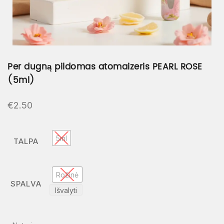
Per dugną pildomas atomaizeris PEARL ROSE
(5ml)
€
2.50
5ml
TALPA
Rožinė
SPALVA
Išvalyti