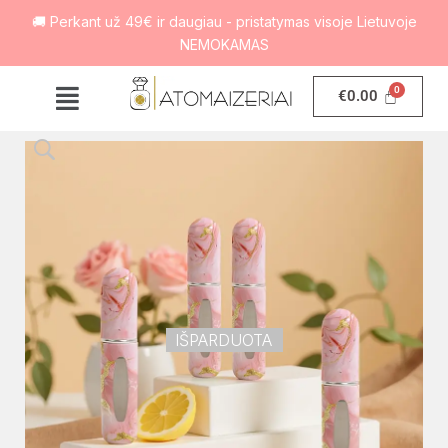
🚚 Perkant už 49€ ir daugiau - pristatymas visoje Lietuvoje
NEMOKAMAS
€
0.00
IŠPARDUOTA