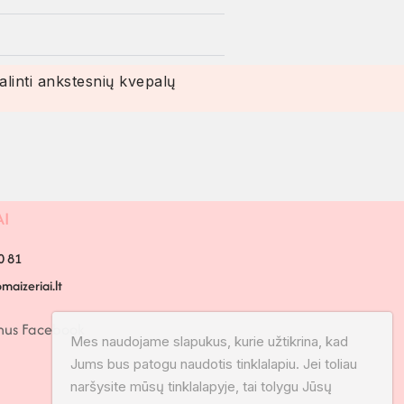
linti ankstesnių kvepalų
AI
0 81
aizeriai.lt
mus Facebook
Mes naudojame slapukus, kurie užtikrina, kad
Jums bus patogu naudotis tinklalapiu. Jei toliau
naršysite mūsų tinklalapyje, tai tolygu Jūsų