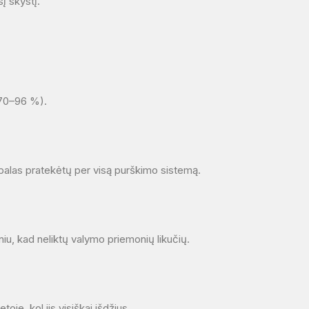
sį skystį.
 (70–96 %).
rpalas pratekėtų per visą purškimo sistemą.
iu, kad neliktų valymo priemonių likučių.
oje, kol jis visiškai išdžius.