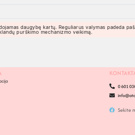
udojamas daugybę kartų. Reguliarus valymas padeda paša
i sklandų purškimo mechanizmo veikimą.
A
KONTAKT
acija
0 601 03
info@atom
Sekite 