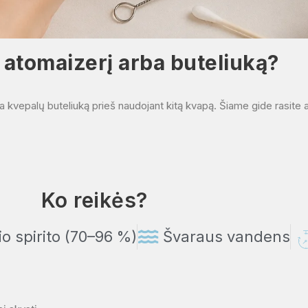
ų atomaizerį arba buteliuką?
rba kvepalų buteliuką prieš naudojant kitą kvapą. Šiame gide rasite a
Ko reikės?
o spirito (70–96 %)
Švaraus vandens