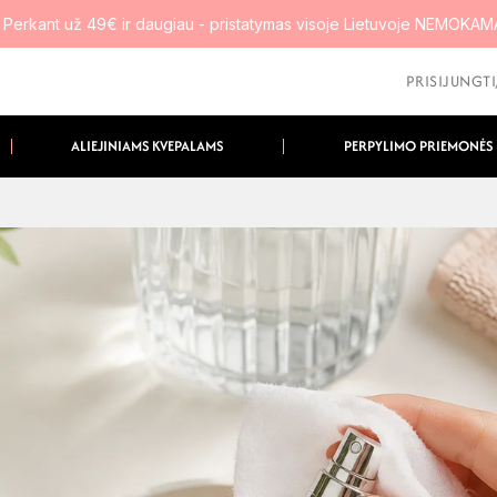
 Perkant už 49€ ir daugiau - pristatymas visoje Lietuvoje NEMOKA
PRISIJUNGT
ALIEJINIAMS KVEPALAMS
PERPYLIMO PRIEMONĖS