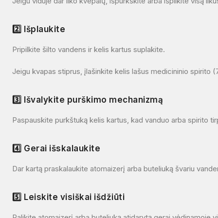
Jeigu viduje dar liko kvepalų, išpurkškite arba išpilkite visą liku
2️⃣ Išplaukite
Pripilkite šilto vandens ir kelis kartus suplakite.
Jeigu kvapas stiprus, įlašinkite kelis lašus medicininio spirito
3️⃣ Išvalykite purškimo mechanizmą
Paspauskite purkštuką kelis kartus, kad vanduo arba spirito ti
4️⃣ Gerai išskalaukite
Dar kartą praskalaukite atomaizerį arba buteliuką švariu vanden
5️⃣ Leiskite visiškai išdžiūti
Palikite atomaizerį arba buteliuką atidarytą gerai vėdinamoje viet