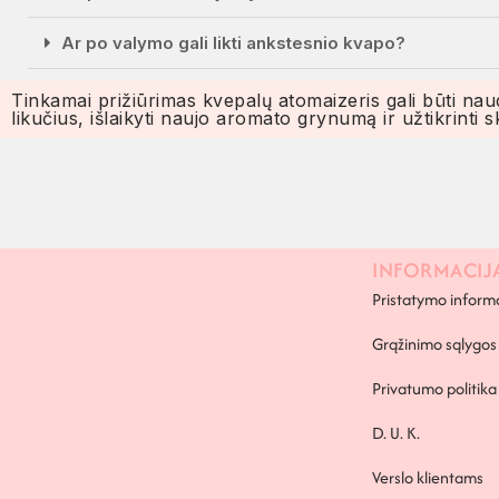
Ar po valymo gali likti ankstesnio kvapo?
Tinkamai prižiūrimas kvepalų atomaizeris gali būti na
likučius, išlaikyti naujo aromato grynumą ir užtikrint
INFORMACIJ
Pristatymo inform
Grąžinimo sąlygos
Privatumo politika
D. U. K.
Verslo klientams