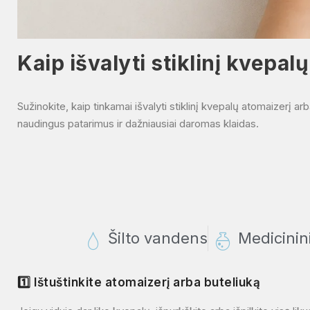
Kaip išvalyti stiklinį kvepal
Sužinokite, kaip tinkamai išvalyti stiklinį kvepalų atomaizerį a
naudingus patarimus ir dažniausiai daromas klaidas.
Šilto vandens
Medicinini
1️⃣ Ištuštinkite atomaizerį arba buteliuką