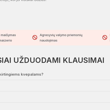
ų maišymas
Agresyvių valymo priemonių
maizerio
naudojimas
IAI UŽDUODAMI KLAUSIMAI
 skirtingiems kvepalams?