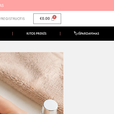
MAS
I/REGISTRUOTIS
€
0.00
KITOS PREKĖS
🏷️IŠPARDAVIMAS