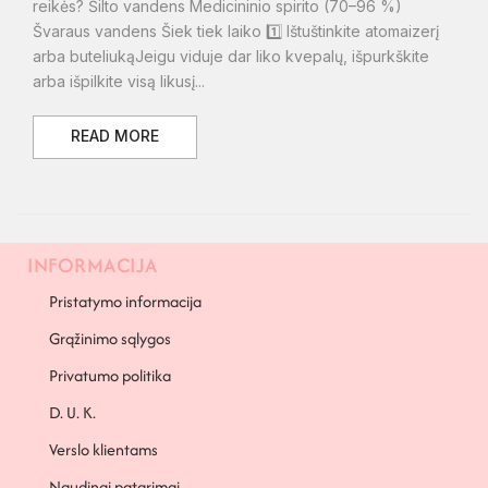
reikės? Šilto vandens Medicininio spirito (70–96 %)
Švaraus vandens Šiek tiek laiko 1️⃣ Ištuštinkite atomaizerį
arba buteliukąJeigu viduje dar liko kvepalų, išpurkškite
arba išpilkite visą likusį...
READ MORE
INFORMACIJA
Pristatymo informacija
Grąžinimo sąlygos
Privatumo politika
D. U. K.
Verslo klientams
Naudingi patarimai