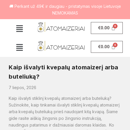
🚚 Perkant už 49€ ir daugiau - pristatymas visoje Lietuvoje
NEMOKAMAS
€
0.00
€
0.00
Kaip išvalyti kvepalų atomaizerį arba
buteliuką?
7 liepos, 2026
Kaip išvalyti stiklinį kvepalų atomaizerį arba buteliuką?
Sužinokite, kaip tinkamai išvalyti stiklinį kvepalų atomaizerį
arba kvepalų buteliuką prieš naudojant kitą kvapą. Šiame
gide rasite aiškią žingsnis po žingsnio instrukciją,
naudingus patarimus ir dažniausiai daromas klaidas. Ko