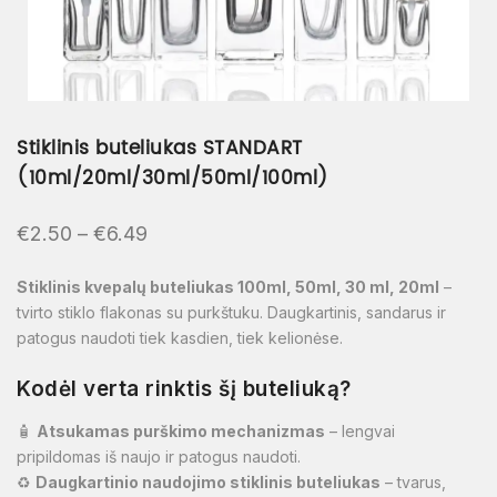
Stiklinis buteliukas STANDART
(10ml/20ml/30ml/50ml/100ml)
€
2.50
–
€
6.49
Stiklinis kvepalų buteliukas 100ml, 50ml, 30 ml, 20ml
–
tvirto stiklo flakonas su purkštuku. Daugkartinis, sandarus ir
patogus naudoti tiek kasdien, tiek kelionėse.
Kodėl verta rinktis šį buteliuką?
🧴
Atsukamas purškimo mechanizmas
– lengvai
pripildomas iš naujo ir patogus naudoti.
♻️
Daugkartinio naudojimo stiklinis buteliukas
– tvarus,