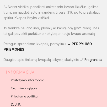
🍶 Norint visiškai panaikinti ankstesnio kvapo likučius, galima
trumpam naudoti acto ir vandens tirpalą (1:1), po to praskalauti
spiritu. Kvapas išnyks visiškai.
🚫 Venkite naudoti indų ploviklį ar karštą orą (pvz. feno), nes
tai gali paveikti purkštuko kokybę ar naujo kvapo aromatą.
Patogus sprendimas kvepalų perpylimui
→
PERPYLIMO
PRIEMONĖS
Daugiau apie tinkamą kvepalų laikymą skaitykite 🔗
Fragrantica
INFORMACIJA
PAPILDOMA INFORMACIJA
Pristatymo informacija
Grąžinimo sąlygos
Privatumo politika
D. U. K.