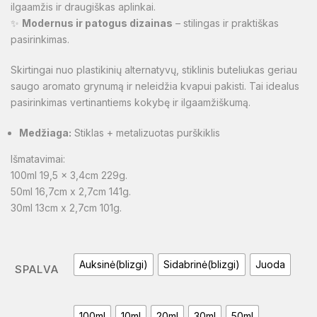
ilgaamžis ir draugiškas aplinkai.
✨
Modernus ir patogus dizainas
– stilingas ir praktiškas
pasirinkimas.
Skirtingai nuo plastikinių alternatyvų, stiklinis buteliukas geriau
saugo aromato grynumą ir neleidžia kvapui pakisti. Tai idealus
pasirinkimas vertinantiems kokybę ir ilgaamžiškumą.
Medžiaga:
Stiklas + metalizuotas purškiklis
Išmatavimai:
100ml 19,5 x 3,4cm 229g.
50ml 16,7cm x 2,7cm 141g.
30ml 13cm x 2,7cm 101g.
Auksinė(blizgi)
Sidabrinė(blizgi)
Juoda
SPALVA
100ml
10ml
20ml
30ml
50ml