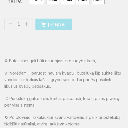
TALPA
Į krepšelį
♻️ Buteliukas gali būti naudojamas daugybę kartų.
💧 Norėdami jį paruošti naujam kvapui, buteliuką išplaukite šiltu
vandeniu ir keliais lašais gryno spirito. Tai padės pašalinti
likusius kvapų pėdsakus.
💨 Purkštuką galite kelis kartus paspausti, kad tirpalas praeitų
per visą sistemą.
🔄 Po plovimo išskalaukite švariu vandeniu ir palikite buteliuką
išdžiūti natūraliai, atvirą, aukštyn kojomis.