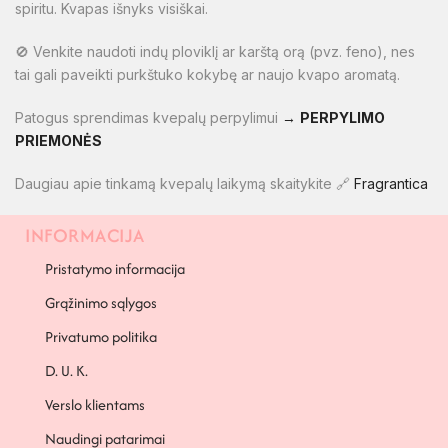
spiritu. Kvapas išnyks visiškai.
🚫 Venkite naudoti indų ploviklį ar karštą orą (pvz. feno), nes
tai gali paveikti purkštuko kokybę ar naujo kvapo aromatą.
Patogus sprendimas kvepalų perpylimui
→
PERPYLIMO
PRIEMONĖS
Daugiau apie tinkamą kvepalų laikymą skaitykite 🔗
Fragrantica
INFORMACIJA
PAPILDOMA INFORMACIJA
Pristatymo informacija
Grąžinimo sąlygos
Privatumo politika
D. U. K.
Verslo klientams
Naudingi patarimai