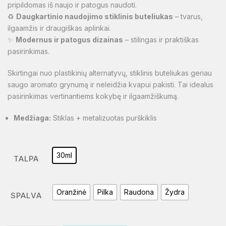
pripildomas iš naujo ir patogus naudoti.
♻️
Daugkartinio naudojimo stiklinis buteliukas
– tvarus,
ilgaamžis ir draugiškas aplinkai.
✨
Modernus ir patogus dizainas
– stilingas ir praktiškas
pasirinkimas.
Skirtingai nuo plastikinių alternatyvų, stiklinis buteliukas geriau
saugo aromato grynumą ir neleidžia kvapui pakisti. Tai idealus
pasirinkimas vertinantiems kokybę ir ilgaamžiškumą.
Medžiaga:
Stiklas + metalizuotas purškiklis
30ml
TALPA
Oranžinė
Pilka
Raudona
Žydra
SPALVA