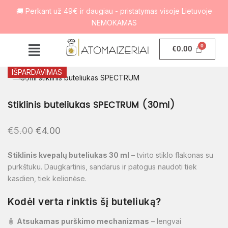
🚚 Perkant už 49€ ir daugiau - pristatymas visoje Lietuvoje
NEMOKAMAS
€
0.00
IŠPARDAVIMAS
Stiklinis buteliukas SPECTRUM (30ml)
€
5.00
€
4.00
Stiklinis kvepalų buteliukas 30 ml
– tvirto stiklo flakonas su
purkštuku. Daugkartinis, sandarus ir patogus naudoti tiek
kasdien, tiek kelionėse.
Kodėl verta rinktis šį buteliuką?
🧴
Atsukamas purškimo mechanizmas
– lengvai