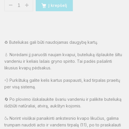
Į krepšelį
♻️ Buteliukas gali būti naudojamas daugybę kartų.
💧 Norėdami jį paruošti naujam kvapui, buteliuką išplaukite šiltu
vandeniu ir keliais lašais gryno spirito. Tai padės pašalinti
likusius kvapų pėdsakus.
💨 Purkštuką galite kelis kartus paspausti, kad tirpalas praeitų
per visą sistemą.
🔄 Po plovimo išskalaukite švariu vandeniu ir palikite buteliuką
išdžiūti natūraliai, atvirą, aukštyn kojomis.
🍶 Norint visiškai panaikinti ankstesnio kvapo likučius, galima
trumpam naudoti acto ir vandens tirpalą (1:1), po to praskalauti