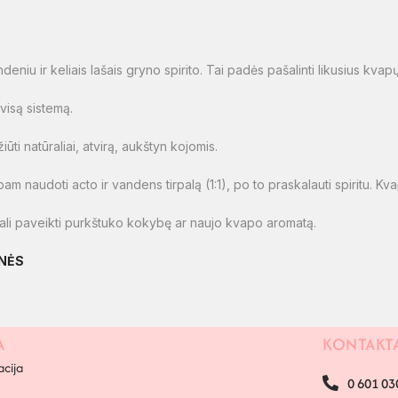
ndeniu ir keliais lašais gryno spirito. Tai padės pašalinti likusius kva
 visą sistemą.
ūti natūraliai, atvirą, aukštyn kojomis.
am naudoti acto ir vandens tirpalą (1:1), po to praskalauti spiritu. Kva
i gali paveikti purkštuko kokybę ar naujo kvapo aromatą.
NĖS
A
KONTAKT
acija
0 601 03