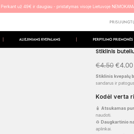
 Perkant už 49€ ir daugiau - pristatymas visoje Lietuvoje NEMOKA
PRISIJUNGT
ALIEJINIAMS KVEPALAMS
PERPYLIMO PRIEMONĖS
Stiklinis bute
€
4.50
€
4.00
Stiklinis kvepalų 
sandarus ir patogus
Kodėl verta r
🧴
Atsukamas pu
naudoti.
♻️
Daugkartinio na
aplinkai.