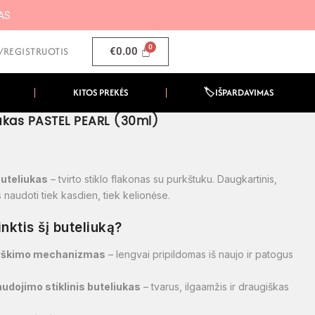
MAS
I/REGISTRUOTIS
€
0.00
KITOS PREKĖS
🏷️IŠPARDAVIMAS
liukas PASTEL PEARL (30ml)
buteliukas
– tvirto stiklo flakonas su purkštuku. Daugkartinis,
 naudoti tiek kasdien, tiek kelionėse.
inktis šį buteliuką?
rškimo mechanizmas
– lengvai pripildomas iš naujo ir patogus
udojimo stiklinis buteliukas
– tvarus, ilgaamžis ir draugiškas