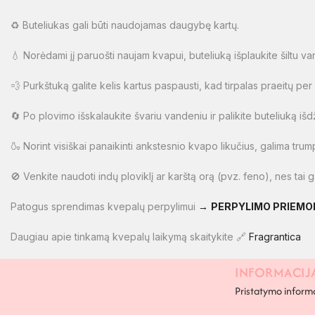
♻️ Buteliukas gali būti naudojamas daugybę kartų.
💧 Norėdami jį paruošti naujam kvapui, buteliuką išplaukite šiltu va
💨 Purkštuką galite kelis kartus paspausti, kad tirpalas praeitų per
🔄 Po plovimo išskalaukite švariu vandeniu ir palikite buteliuką išdži
🍶 Norint visiškai panaikinti ankstesnio kvapo likučius, galima trump
🚫 Venkite naudoti indų ploviklį ar karštą orą (pvz. feno), nes ta
Patogus sprendimas kvepalų perpylimui
→
PERPYLIMO PRIEMO
Daugiau apie tinkamą kvepalų laikymą skaitykite 🔗
Fragrantica
INFORMACIJ
PAPILDOMA INFORMACIJA
Pristatymo inform