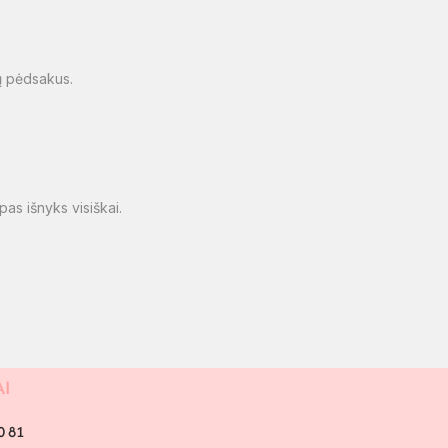
pų pėdsakus.
pas išnyks visiškai.
AI
0 81