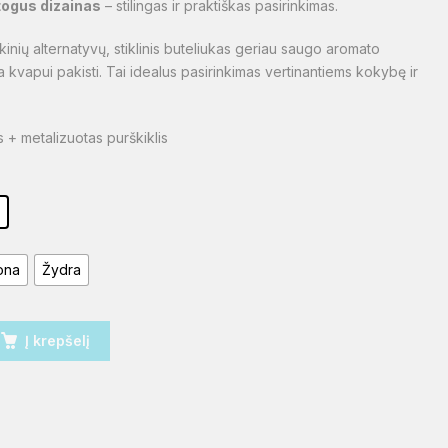
togus dizainas
– stilingas ir praktiškas pasirinkimas.
ikinių alternatyvų, stiklinis buteliukas geriau saugo aromato
a kvapui pakisti. Tai idealus pasirinkimas vertinantiems kokybę ir
s + metalizuotas purškiklis
l
ona
Žydra
Į krepšelį