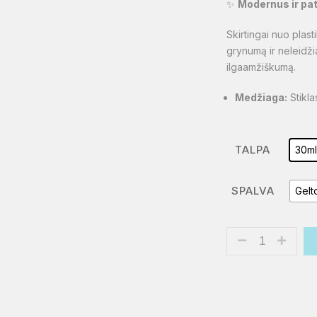
✨
Modernus ir pa
Skirtingai nuo plast
grynumą ir neleidži
ilgaamžiškumą.
Medžiaga:
Stikla
TALPA
30m
SPALVA
Gelt