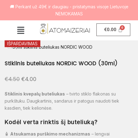
🚚 Perkant už 49€ ir daugiau - pristatymas visoje Lietuvoje
NEMOKAMAS
€
0.00
IŠPARDAVIMAS
Stiklinis buteliukas NORDIC WOOD (30ml)
€
4.50
€
4.00
Stiklinis kvepalų buteliukas
– tvirto stiklo flakonas su
purkštuku. Daugkartinis, sandarus ir patogus naudoti tiek
kasdien, tiek kelionėse.
Kodėl verta rinktis šį buteliuką?
🧴
Atsukamas purškimo mechanizmas
– lengvai