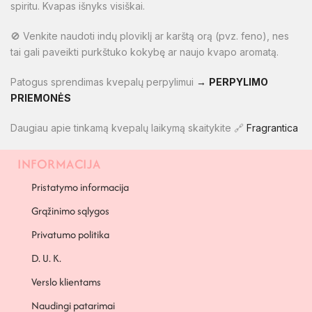
spiritu. Kvapas išnyks visiškai.
🚫 Venkite naudoti indų ploviklį ar karštą orą (pvz. feno), nes
tai gali paveikti purkštuko kokybę ar naujo kvapo aromatą.
Patogus sprendimas kvepalų perpylimui
→
PERPYLIMO
PRIEMONĖS
Daugiau apie tinkamą kvepalų laikymą skaitykite 🔗
Fragrantica
INFORMACIJA
PAPILDOMA INFORMACIJA
Pristatymo informacija
Grąžinimo sąlygos
Privatumo politika
D. U. K.
Verslo klientams
Naudingi patarimai