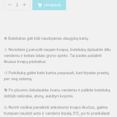
Į krepšelį
♻️ Buteliukas gali būti naudojamas daugybę kartų.
💧 Norėdami jį paruošti naujam kvapui, buteliuką išplaukite šiltu
vandeniu ir keliais lašais gryno spirito. Tai padės pašalinti
likusius kvapų pėdsakus.
💨 Purkštuką galite kelis kartus paspausti, kad tirpalas praeitų
per visą sistemą.
🔄 Po plovimo išskalaukite švariu vandeniu ir palikite buteliuką
išdžiūti natūraliai, atvirą, aukštyn kojomis.
🍶 Norint visiškai panaikinti ankstesnio kvapo likučius, galima
trumpam naudoti acto ir vandens tirpalą (1:1), po to praskalauti