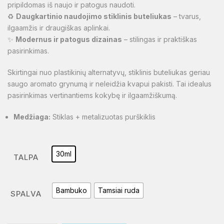
pripildomas iš naujo ir patogus naudoti.
♻️
Daugkartinio naudojimo stiklinis buteliukas
– tvarus,
ilgaamžis ir draugiškas aplinkai.
✨
Modernus ir patogus dizainas
– stilingas ir praktiškas
pasirinkimas.
Skirtingai nuo plastikinių alternatyvų, stiklinis buteliukas geriau
saugo aromato grynumą ir neleidžia kvapui pakisti. Tai idealus
pasirinkimas vertinantiems kokybę ir ilgaamžiškumą.
Medžiaga:
Stiklas + metalizuotas purškiklis
30ml
TALPA
Bambuko
Tamsiai ruda
SPALVA