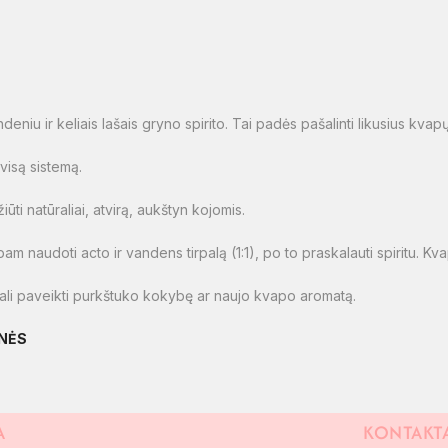
ndeniu ir keliais lašais gryno spirito. Tai padės pašalinti likusius kva
 visą sistemą.
ūti natūraliai, atvirą, aukštyn kojomis.
am naudoti acto ir vandens tirpalą (1:1), po to praskalauti spiritu. Kva
i gali paveikti purkštuko kokybę ar naujo kvapo aromatą.
NĖS
A
KONTAKT