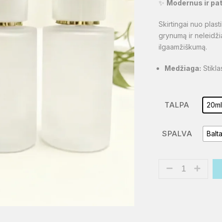
✨
Modernus ir pa
Skirtingai nuo plast
grynumą ir neleidži
ilgaamžiškumą.
Medžiaga:
Stikla
TALPA
20m
SPALVA
Balt