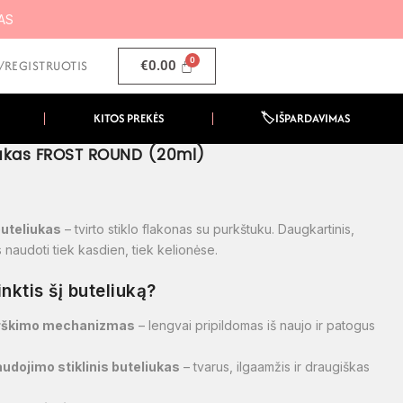
MAS
I/REGISTRUOTIS
€
0.00
KITOS PREKĖS
🏷️IŠPARDAVIMAS
eliukas FROST ROUND (20ml)
9
buteliukas
– tvirto stiklo flakonas su purkštuku. Daugkartinis,
 naudoti tiek kasdien, tiek kelionėse.
inktis šį buteliuką?
rškimo mechanizmas
– lengvai pripildomas iš naujo ir patogus
udojimo stiklinis buteliukas
– tvarus, ilgaamžis ir draugiškas