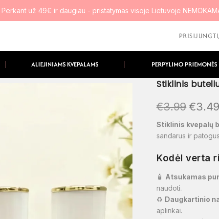
 Perkant už 49€ ir daugiau - pristatymas visoje Lietuvoje NEMOKA
PRISIJUNGT
ALIEJINIAMS KVEPALAMS
PERPYLIMO PRIEMONĖS
Stiklinis but
€
3.99
€
3.4
Stiklinis kvepalų 
sandarus ir patogus
Kodėl verta r
🧴
Atsukamas pu
naudoti.
♻️
Daugkartinio na
aplinkai.