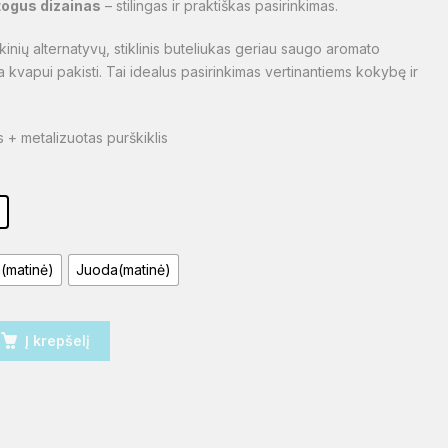
togus dizainas
– stilingas ir praktiškas pasirinkimas.
ikinių alternatyvų, stiklinis buteliukas geriau saugo aromato
a kvapui pakisti. Tai idealus pasirinkimas vertinantiems kokybę ir
s + metalizuotas purškiklis
l
a(matinė)
Juoda(matinė)
Į krepšelį