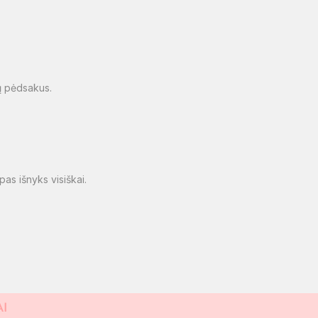
pų pėdsakus.
pas išnyks visiškai.
AI