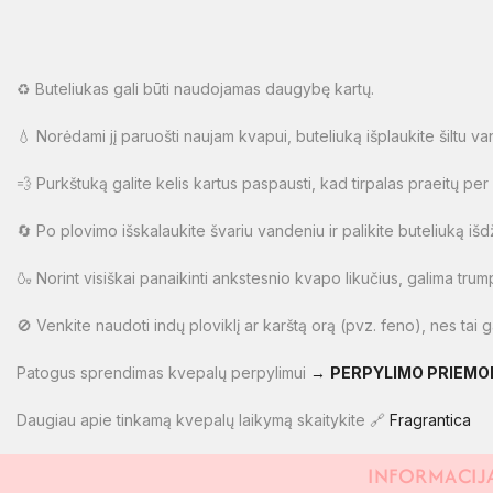
♻️ Buteliukas gali būti naudojamas daugybę kartų.
💧 Norėdami jį paruošti naujam kvapui, buteliuką išplaukite šiltu va
💨 Purkštuką galite kelis kartus paspausti, kad tirpalas praeitų per
🔄 Po plovimo išskalaukite švariu vandeniu ir palikite buteliuką išdži
🍶 Norint visiškai panaikinti ankstesnio kvapo likučius, galima trump
🚫 Venkite naudoti indų ploviklį ar karštą orą (pvz. feno), nes ta
Patogus sprendimas kvepalų perpylimui
→
PERPYLIMO PRIEMO
Daugiau apie tinkamą kvepalų laikymą skaitykite 🔗
Fragrantica
INFORMACIJ
PAPILDOMA INFORMACIJA