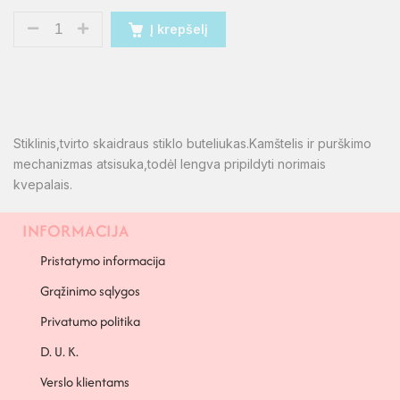
Į krepšelį
Stiklinis,tvirto skaidraus stiklo buteliukas.Kamštelis ir purškimo
mechanizmas atsisuka,todėl lengva pripildyti norimais
kvepalais.
INFORMACIJA
PAPILDOMA INFORMACIJA
Pristatymo informacija
Grąžinimo sąlygos
Privatumo politika
D. U. K.
Verslo klientams