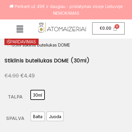
🚚 Perkant už 49€ ir daugiau - pristatymas visoje Lietuvoje
NEMOKAMAS
€
0.00
IŠPARDAVIMAS
Stiklinis buteliukas DOME (30ml)
€
4.99
€
4.49
30ml
TALPA
Balta
Juoda
SPALVA