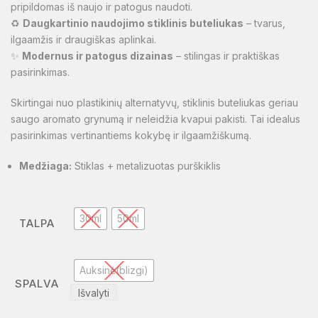
pripildomas iš naujo ir patogus naudoti.
♻️
Daugkartinio naudojimo stiklinis buteliukas
– tvarus,
ilgaamžis ir draugiškas aplinkai.
✨
Modernus ir patogus dizainas
– stilingas ir praktiškas
pasirinkimas.
Skirtingai nuo plastikinių alternatyvų, stiklinis buteliukas geriau
saugo aromato grynumą ir neleidžia kvapui pakisti. Tai idealus
pasirinkimas vertinantiems kokybę ir ilgaamžiškumą.
Medžiaga:
Stiklas + metalizuotas purškiklis
30ml
50ml
TALPA
Auksinė(blizgi)
SPALVA
Išvalyti