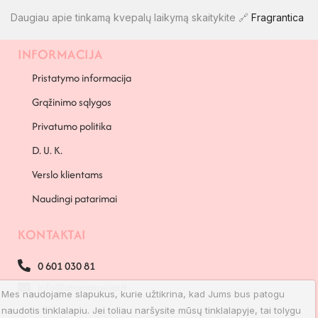
Daugiau apie tinkamą kvepalų laikymą skaitykite 🔗
Fragrantica
INFORMACIJA
PAPILDOMA INFORMACIJA
Pristatymo informacija
Grąžinimo sąlygos
Privatumo politika
D. U. K.
Verslo klientams
Naudingi patarimai
KONTAKTAI
0 601 030 81
info@atomaizeriai.lt
Mes naudojame slapukus, kurie užtikrina, kad Jums bus patogu
naudotis tinklalapiu. Jei toliau naršysite mūsų tinklalapyje, tai tolygu