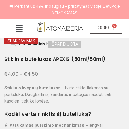
🚚 Perkant už 49€ ir daugiau - pristatymas visoje Lietuvoje
NEMOKAMAS
€
0.00
IŠPARDAVIMAS
IŠPARDUOTA
Stiklinis buteliukas APEXIS (30ml/50ml)
€
4.00
–
€
4.50
Stiklinis kvepalų buteliukas
– tvirto stiklo flakonas su
purkštuku. Daugkartinis, sandarus ir patogus naudoti tiek
kasdien, tiek kelionėse.
Kodėl verta rinktis šį buteliuką?
🧴
Atsukamas purškimo mechanizmas
– lengvai