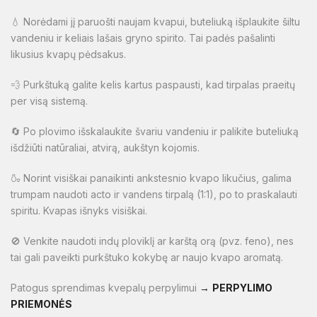
💧 Norėdami jį paruošti naujam kvapui, buteliuką išplaukite šiltu
vandeniu ir keliais lašais gryno spirito. Tai padės pašalinti
likusius kvapų pėdsakus.
💨 Purkštuką galite kelis kartus paspausti, kad tirpalas praeitų
per visą sistemą.
🔄 Po plovimo išskalaukite švariu vandeniu ir palikite buteliuką
išdžiūti natūraliai, atvirą, aukštyn kojomis.
🍶 Norint visiškai panaikinti ankstesnio kvapo likučius, galima
trumpam naudoti acto ir vandens tirpalą (1:1), po to praskalauti
spiritu. Kvapas išnyks visiškai.
🚫 Venkite naudoti indų ploviklį ar karštą orą (pvz. feno), nes
tai gali paveikti purkštuko kokybę ar naujo kvapo aromatą.
Patogus sprendimas kvepalų perpylimui
→
PERPYLIMO
PRIEMONĖS