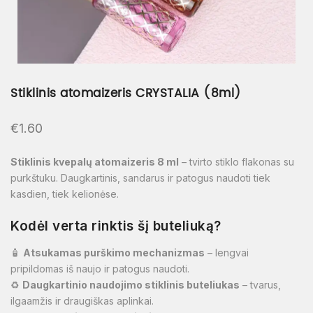
Stiklinis atomaizeris CRYSTALIA (8ml)
€
1.60
Stiklinis kvepalų atomaizeris 8 ml
– tvirto stiklo flakonas su
purkštuku. Daugkartinis, sandarus ir patogus naudoti tiek
kasdien, tiek kelionėse.
Kodėl verta rinktis šį buteliuką?
🧴
Atsukamas purškimo mechanizmas
– lengvai
pripildomas iš naujo ir patogus naudoti.
♻️
Daugkartinio naudojimo stiklinis buteliukas
– tvarus,
ilgaamžis ir draugiškas aplinkai.