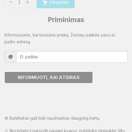
Į krepšelį
Priminimas
Informuosime, kai turėsime prekę. Žemiau palikite savo el.
pašto adresą.
INFORMUOTI, KAI ATSIRAS
♻️ Buteliukas gali būti naudojamas daugybę kartų.
💧 Norėdami jį paruošti naujam kvapui, buteliuką išplaukite šiltu