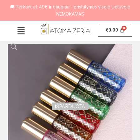
🚚 Perkant už 49€ ir daugiau - pristatymas visoje Lietuvoje
NEMOKAMAS
€
0.00
IŠPARDUOTA