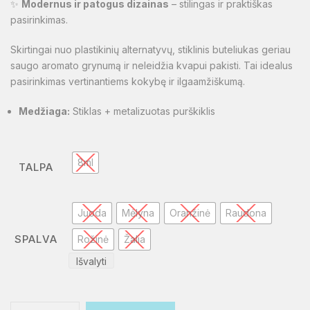
✨
Modernus ir patogus dizainas
– stilingas ir praktiškas
pasirinkimas.
Skirtingai nuo plastikinių alternatyvų, stiklinis buteliukas geriau
saugo aromato grynumą ir neleidžia kvapui pakisti. Tai idealus
pasirinkimas vertinantiems kokybę ir ilgaamžiškumą.
Medžiaga:
Stiklas + metalizuotas purškiklis
8ml
TALPA
Juoda
Mėlyna
Oranžinė
Raudona
SPALVA
Rožinė
Žalia
Išvalyti