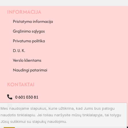
INFORMACIJA
PAPILDOMA INFORMACIJA
Pristatymo informacija
Grąžinimo sąlygos
Privatumo politika
D. U. K.
Verslo klientams
Naudingi patarimai
KONTAKTAI
0 601 030 81
info@atomaizeriai.lt
Mes naudojame slapukus, kurie užtikrina, kad Jums bus patogu
naudotis tinklalapiu. Jei toliau naršysite mūsų tinklalapyje, tai tolygu
Sekite mus Facebook
Jūsų sutikimui su slapukų naudojimu.