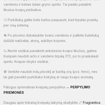
vandeniu ir keliais lašais gryno spirito. Tai padės pašalinti
likusius kvapų pėdsakus.
💨 Purkštuką galite kelis kartus paspausti, kad tirpalas praeitų
per visą sistemą.
🔄 Po plovimo išskalaukite švariu vandeniu ir palikite buteliuką
išdžiūti natūraliai, atvirą, aukštyn kojomis.
🍶 Norint visiškai panaikinti ankstesnio kvapo likučius, galima
trumpam naudoti acto ir vandens tirpalą (1:1), po to praskalauti
spiritu. Kvapas išnyks visiškai.
🚫 Venkite naudoti indų ploviklį ar karštą orą (pvz. feno), nes
tai gali paveikti purkštuko kokybę ar naujo kvapo aromatą.
Patogus sprendimas kvepalų perpylimui
→
PERPYLIMO
PRIEMONĖS
Daugiau apie tinkamą kvepalų laikymą skaitykite 🔗
Fragrantica