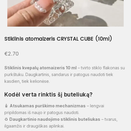
Stiklinis atomaizeris CRYSTAL CUBE (10ml)
€
2.70
Stiklinis kvepalų atomaizeris 10 ml
– tvirto stiklo flakonas su
purkštuku. Daugkartinis, sandarus ir patogus naudoti tiek
kasdien, tiek kelionėse.
Kodėl verta rinktis šį buteliuką?
🧴
Atsukamas purškimo mechanizmas
– lengvai
pripildomas iš naujo ir patogus naudoti.
♻️
Daugkartinio naudojimo stiklinis buteliukas
– tvarus,
ilgaamžis ir draugiškas aplinkai.