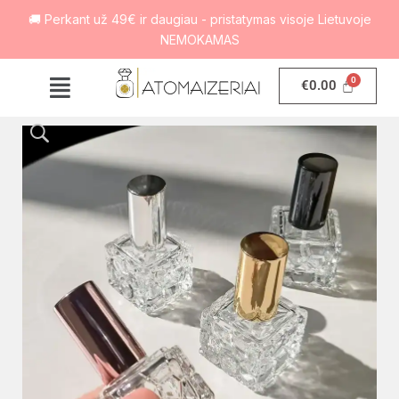
🚚 Perkant už 49€ ir daugiau - pristatymas visoje Lietuvoje
NEMOKAMAS
€
0.00