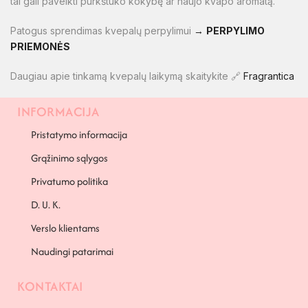
tai gali paveikti purkštuko kokybę ar naujo kvapo aromatą.
Patogus sprendimas kvepalų perpylimui
→
PERPYLIMO
PRIEMONĖS
Daugiau apie tinkamą kvepalų laikymą skaitykite 🔗
Fragrantica
INFORMACIJA
PAPILDOMA INFORMACIJA
Pristatymo informacija
Grąžinimo sąlygos
Privatumo politika
D. U. K.
Verslo klientams
Naudingi patarimai
KONTAKTAI