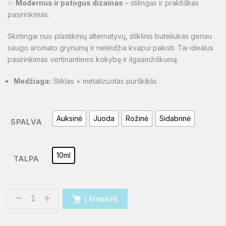
✨
Modernus ir patogus dizainas
– stilingas ir praktiškas
pasirinkimas.
Skirtingai nuo plastikinių alternatyvų, stiklinis buteliukas geriau
saugo aromato grynumą ir neleidžia kvapui pakisti. Tai idealus
pasirinkimas vertinantiems kokybę ir ilgaamžiškumą.
Medžiaga:
Stiklas + metalizuotas purškiklis
Auksinė
Juoda
Rožinė
Sidabrinė
SPALVA
10ml
TALPA
Į krepšelį