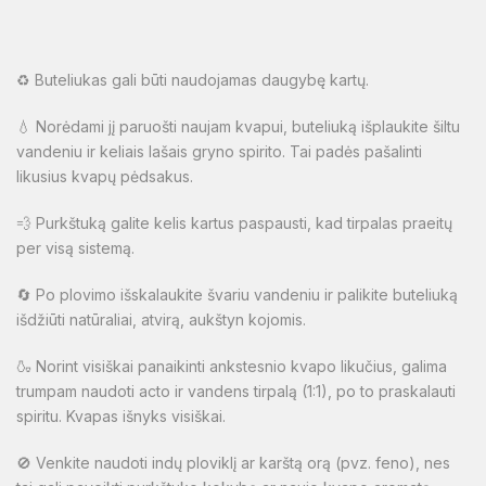
♻️ Buteliukas gali būti naudojamas daugybę kartų.
💧 Norėdami jį paruošti naujam kvapui, buteliuką išplaukite šiltu
vandeniu ir keliais lašais gryno spirito. Tai padės pašalinti
likusius kvapų pėdsakus.
💨 Purkštuką galite kelis kartus paspausti, kad tirpalas praeitų
per visą sistemą.
🔄 Po plovimo išskalaukite švariu vandeniu ir palikite buteliuką
išdžiūti natūraliai, atvirą, aukštyn kojomis.
🍶 Norint visiškai panaikinti ankstesnio kvapo likučius, galima
trumpam naudoti acto ir vandens tirpalą (1:1), po to praskalauti
spiritu. Kvapas išnyks visiškai.
🚫 Venkite naudoti indų ploviklį ar karštą orą (pvz. feno), nes