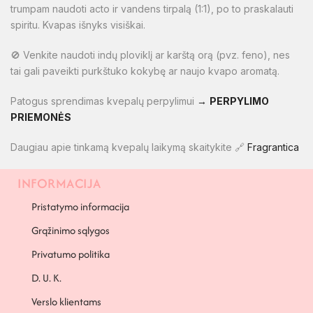
trumpam naudoti acto ir vandens tirpalą (1:1), po to praskalauti
spiritu. Kvapas išnyks visiškai.
🚫 Venkite naudoti indų ploviklį ar karštą orą (pvz. feno), nes
tai gali paveikti purkštuko kokybę ar naujo kvapo aromatą.
Patogus sprendimas kvepalų perpylimui
→
PERPYLIMO
PRIEMONĖS
Daugiau apie tinkamą kvepalų laikymą skaitykite 🔗
Fragrantica
INFORMACIJA
PAPILDOMA INFORMACIJA
Pristatymo informacija
Grąžinimo sąlygos
Privatumo politika
D. U. K.
Verslo klientams