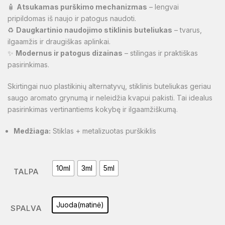
🧴
Atsukamas purškimo mechanizmas
– lengvai
pripildomas iš naujo ir patogus naudoti.
♻️
Daugkartinio naudojimo stiklinis buteliukas
– tvarus,
ilgaamžis ir draugiškas aplinkai.
✨
Modernus ir patogus dizainas
– stilingas ir praktiškas
pasirinkimas.
Skirtingai nuo plastikinių alternatyvų, stiklinis buteliukas geriau
saugo aromato grynumą ir neleidžia kvapui pakisti. Tai idealus
pasirinkimas vertinantiems kokybę ir ilgaamžiškumą.
Medžiaga:
Stiklas + metalizuotas purškiklis
10ml
3ml
5ml
TALPA
Juoda(matinė)
SPALVA