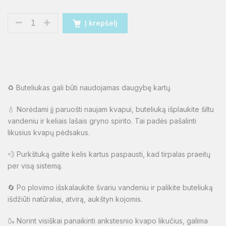
Į krepšelį
♻️ Buteliukas gali būti naudojamas daugybę kartų.
💧 Norėdami jį paruošti naujam kvapui, buteliuką išplaukite šiltu
vandeniu ir keliais lašais gryno spirito. Tai padės pašalinti
likusius kvapų pėdsakus.
💨 Purkštuką galite kelis kartus paspausti, kad tirpalas praeitų
per visą sistemą.
🔄 Po plovimo išskalaukite švariu vandeniu ir palikite buteliuką
išdžiūti natūraliai, atvirą, aukštyn kojomis.
🍶 Norint visiškai panaikinti ankstesnio kvapo likučius, galima