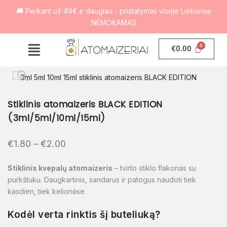
🚚 Perkant už 49€ ir daugiau - pristatymas visoje Lietuvoje
NEMOKAMAS
€
0.00
Stiklinis atomaizeris BLACK EDITION
(3ml/5ml/10ml/15ml)
€
1.80
–
€
2.00
Stiklinis kvepalų atomaizeris
– tvirto stiklo flakonas su
purkštuku. Daugkartinis, sandarus ir patogus naudoti tiek
kasdien, tiek kelionėse.
Kodėl verta rinktis šį buteliuką?