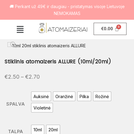
🚚 Perkant už 49€ ir daugiau - pristatymas visoje Lietuvoje
NEMOKAMAS
€
0.00
Stiklinis atomaizeris ALLURE (10ml/20ml)
€
2.50
–
€
2.70
Auksinė
Oranžinė
Pilka
Rožinė
SPALVA
Violetinė
10ml
20ml
TALPA