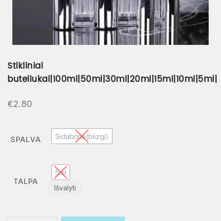
Stikliniai
buteliukai|100ml|50ml|30ml|20ml|15ml|10ml|5ml|
€
2.80
Sidabrinė(blizgi)
SPALVA
5ml
TALPA
Išvalyti