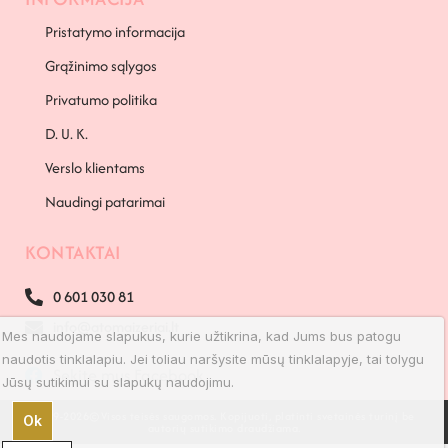
Pristatymo informacija
Grąžinimo sąlygos
Privatumo politika
D. U. K.
Verslo klientams
Naudingi patarimai
KONTAKTAI
0 601 030 81
info@atomaizeriai.lt
Mes naudojame slapukus, kurie užtikrina, kad Jums bus patogu
naudotis tinklalapiu. Jei toliau naršysite mūsų tinklalapyje, tai tolygu
Sekite mus Facebook
Jūsų sutikimui su slapukų naudojimu.
2019-2026©Visos teisės saugomos. Kopijuoti, platinti svetainės turinį be
Ok
autorių sutikimo draudžiama.