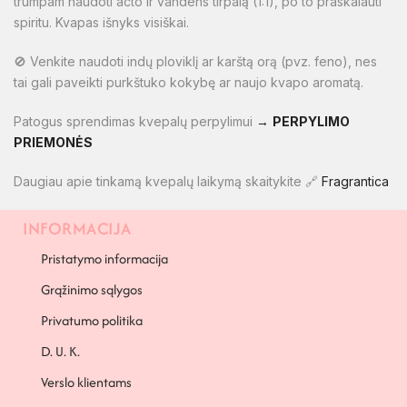
trumpam naudoti acto ir vandens tirpalą (1:1), po to praskalauti
spiritu. Kvapas išnyks visiškai.
🚫 Venkite naudoti indų ploviklį ar karštą orą (pvz. feno), nes
tai gali paveikti purkštuko kokybę ar naujo kvapo aromatą.
Patogus sprendimas kvepalų perpylimui
→
PERPYLIMO
PRIEMONĖS
Daugiau apie tinkamą kvepalų laikymą skaitykite 🔗
Fragrantica
INFORMACIJA
PAPILDOMA INFORMACIJA
Pristatymo informacija
Grąžinimo sąlygos
Privatumo politika
D. U. K.
Verslo klientams