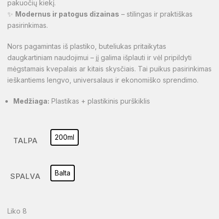
pakuočių kiekį.
✨
Modernus ir patogus dizainas
– stilingas ir praktiškas
pasirinkimas.
Nors pagamintas iš plastiko, buteliukas pritaikytas
daugkartiniam naudojimui – jį galima išplauti ir vėl pripildyti
mėgstamais kvepalais ar kitais skysčiais. Tai puikus pasirinkimas
ieškantiems lengvo, universalaus ir ekonomiško sprendimo.
Medžiaga:
Plastikas + plastikinis purškiklis
200ml
TALPA
Balta
SPALVA
Liko 8