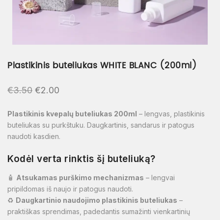
Plastikinis buteliukas WHITE BLANC (200ml)
€
3.50
€
2.00
Plastikinis kvepalų buteliukas 200ml
– lengvas, plastikinis
buteliukas su purkštuku. Daugkartinis, sandarus ir patogus
naudoti kasdien.
Kodėl verta rinktis šį buteliuką?
🧴
Atsukamas purškimo mechanizmas
– lengvai
pripildomas iš naujo ir patogus naudoti.
♻️
Daugkartinio naudojimo plastikinis buteliukas
–
praktiškas sprendimas, padedantis sumažinti vienkartinių