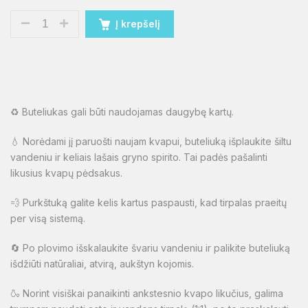
Į krepšelį
♻️ Buteliukas gali būti naudojamas daugybę kartų.
💧 Norėdami jį paruošti naujam kvapui, buteliuką išplaukite šiltu
vandeniu ir keliais lašais gryno spirito. Tai padės pašalinti
likusius kvapų pėdsakus.
💨 Purkštuką galite kelis kartus paspausti, kad tirpalas praeitų
per visą sistemą.
🔄 Po plovimo išskalaukite švariu vandeniu ir palikite buteliuką
išdžiūti natūraliai, atvirą, aukštyn kojomis.
🍶 Norint visiškai panaikinti ankstesnio kvapo likučius, galima