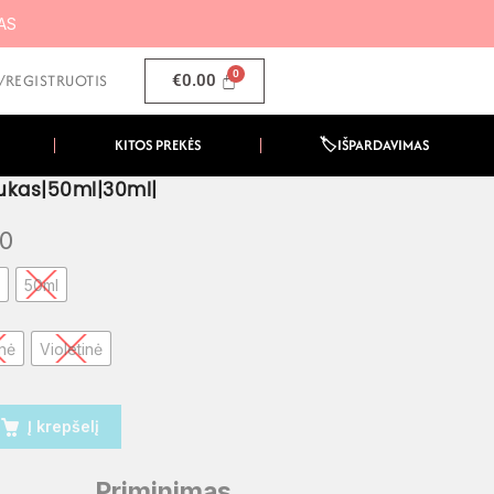
MAS
I/REGISTRUOTIS
€
0.00
KITOS PREKĖS
🏷️IŠPARDAVIMAS
iukas|50ml|30ml|
50
l
50ml
nė
Violetinė
Į krepšelį
Priminimas