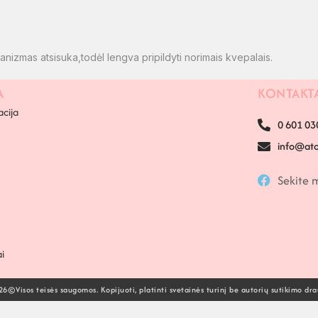
chanizmas atsisuka,todėl lengva pripildyti norimais kvepalais.
A
KONTAKT
acija
0 601 03
info@atom
Sekite 
i
6©Visos teisės saugomos. Kopijuoti, platinti svetainės turinį be autorių sutikimo dr