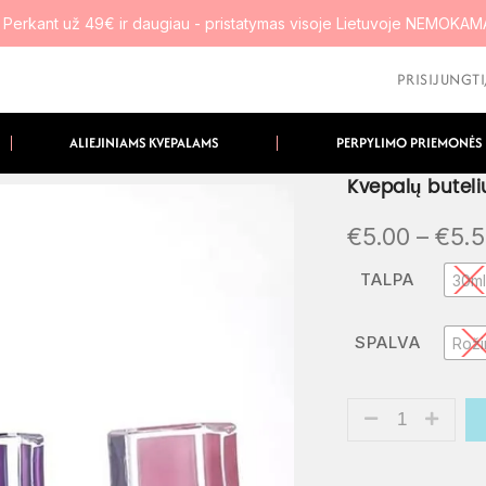
 Perkant už 49€ ir daugiau - pristatymas visoje Lietuvoje NEMOKA
PRISIJUNGT
ALIEJINIAMS KVEPALAMS
PERPYLIMO PRIEMONĖS
Kvepalų butel
€
5.00
–
€
5.
TALPA
30m
SPALVA
Roži