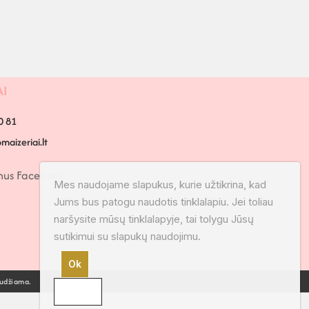
AI
0 81
aizeriai.lt
mus Facebook
Mes naudojame slapukus, kurie užtikrina, kad
Jums bus patogu naudotis tinklalapiu. Jei toliau
naršysite mūsų tinklalapyje, tai tolygu Jūsų
sutikimui su slapukų naudojimu.
Ok
audžiama.