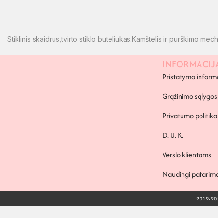
Stiklinis skaidrus,tvirto stiklo buteliukas.Kamštelis ir purškimo me
INFORMACIJ
PAPILDOMA INFORMACIJA
Pristatymo inform
Grąžinimo sąlygos
Privatumo politika
D. U. K.
Verslo klientams
Naudingi patarima
2019-202