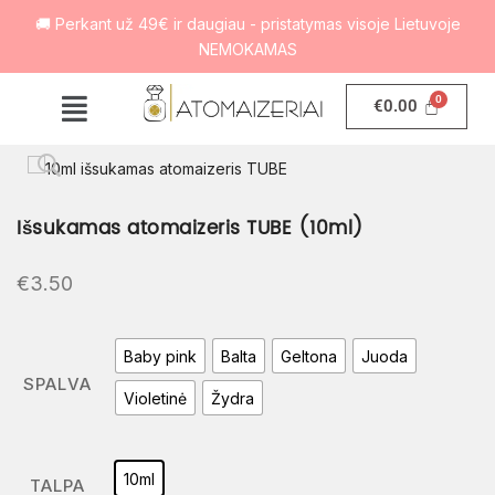
🚚 Perkant už 49€ ir daugiau - pristatymas visoje Lietuvoje
NEMOKAMAS
€
0.00
Išsukamas atomaizeris TUBE (10ml)
€
3.50
Baby pink
Balta
Geltona
Juoda
SPALVA
Violetinė
Žydra
10ml
TALPA