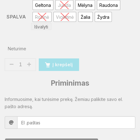
Geltona
Juoda
Mėlyna
Raudona
SPALVA
Rožinė
Violetinė
Žalia
Žydra
Išvalyti
Neturime
Į krepšelį
Priminimas
Informuosime, kai turėsime prekę. Žemiau palikite savo el.
pašto adresą.