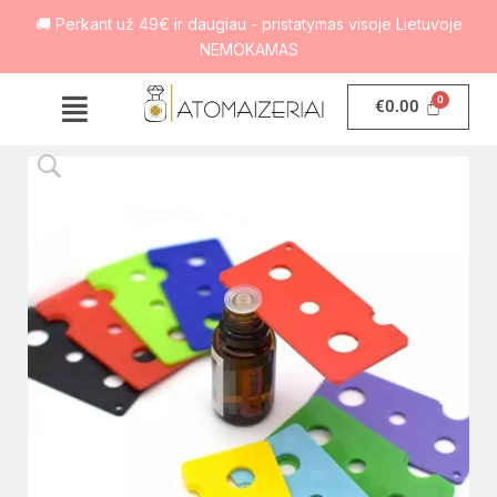
🚚 Perkant už 49€ ir daugiau - pristatymas visoje Lietuvoje
NEMOKAMAS
€
0.00