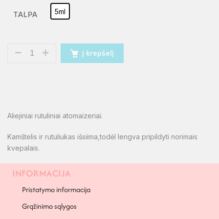
5ml
TALPA
Į krepšelį
Aliejiniai rutuliniai atomaizeriai.
Kamštelis ir rutuliukas išsiima,todėl lengva pripildyti norimais
kvepalais.
INFORMACIJA
PAPILDOMA INFORMACIJA
Pristatymo informacija
Grąžinimo sąlygos