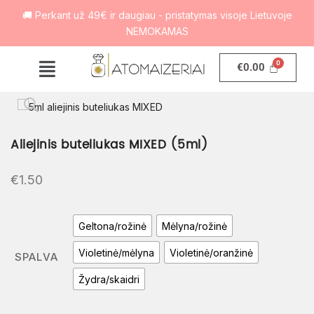
🚚 Perkant už 49€ ir daugiau - pristatymas visoje Lietuvoje
NEMOKAMAS
€
0.00
Aliejinis buteliukas MIXED (5ml)
€
1.50
Geltona/rožinė
Mėlyna/rožinė
Violetinė/mėlyna
Violetinė/oranžinė
SPALVA
Žydra/skaidri