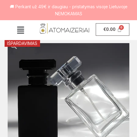
🚚 Perkant už 49€ ir daugiau - pristatymas visoje Lietuvoje
NEMOKAMAS
€
0.00
IŠPARDAVIMAS