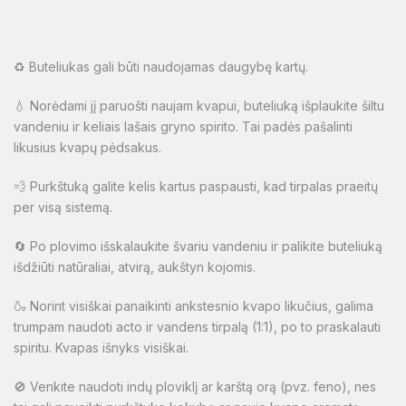
♻️ Buteliukas gali būti naudojamas daugybę kartų.
💧 Norėdami jį paruošti naujam kvapui, buteliuką išplaukite šiltu
vandeniu ir keliais lašais gryno spirito. Tai padės pašalinti
likusius kvapų pėdsakus.
💨 Purkštuką galite kelis kartus paspausti, kad tirpalas praeitų
per visą sistemą.
🔄 Po plovimo išskalaukite švariu vandeniu ir palikite buteliuką
išdžiūti natūraliai, atvirą, aukštyn kojomis.
🍶 Norint visiškai panaikinti ankstesnio kvapo likučius, galima
trumpam naudoti acto ir vandens tirpalą (1:1), po to praskalauti
spiritu. Kvapas išnyks visiškai.
🚫 Venkite naudoti indų ploviklį ar karštą orą (pvz. feno), nes