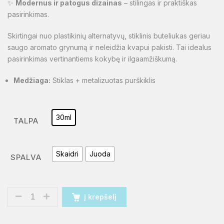
✨
Modernus ir patogus dizainas
– stilingas ir praktiškas
pasirinkimas.
Skirtingai nuo plastikinių alternatyvų, stiklinis buteliukas geriau
saugo aromato grynumą ir neleidžia kvapui pakisti. Tai idealus
pasirinkimas vertinantiems kokybę ir ilgaamžiškumą.
Medžiaga:
Stiklas + metalizuotas purškiklis
30ml
TALPA
Skaidri
Juoda
SPALVA
Į krepšelį