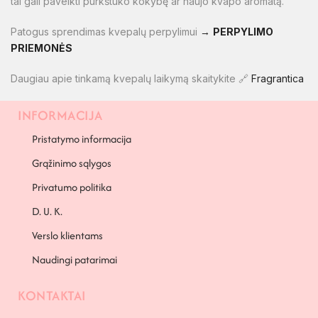
tai gali paveikti purkštuko kokybę ar naujo kvapo aromatą.
Patogus sprendimas kvepalų perpylimui
→
PERPYLIMO
PRIEMONĖS
Daugiau apie tinkamą kvepalų laikymą skaitykite 🔗
Fragrantica
INFORMACIJA
PAPILDOMA INFORMACIJA
Pristatymo informacija
Grąžinimo sąlygos
Privatumo politika
D. U. K.
Verslo klientams
Naudingi patarimai
KONTAKTAI