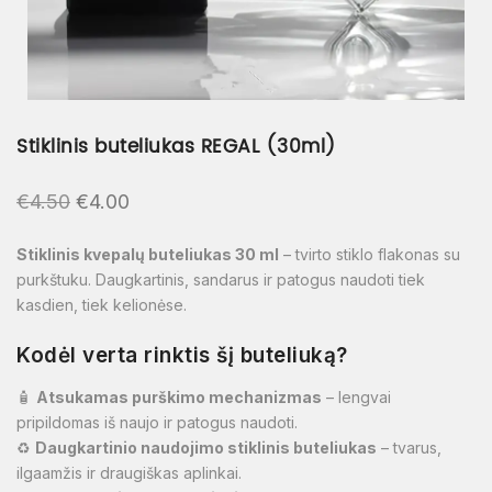
Stiklinis buteliukas REGAL (30ml)
€
4.50
€
4.00
Stiklinis kvepalų buteliukas 30 ml
– tvirto stiklo flakonas su
purkštuku. Daugkartinis, sandarus ir patogus naudoti tiek
kasdien, tiek kelionėse.
Kodėl verta rinktis šį buteliuką?
🧴
Atsukamas purškimo mechanizmas
– lengvai
pripildomas iš naujo ir patogus naudoti.
♻️
Daugkartinio naudojimo stiklinis buteliukas
– tvarus,
ilgaamžis ir draugiškas aplinkai.