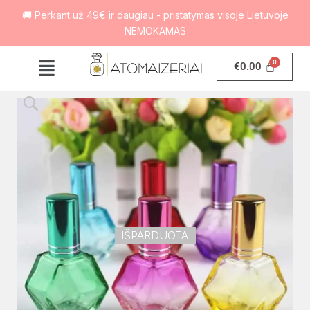
🚚 Perkant už 49€ ir daugiau - pristatymas visoje Lietuvoje
NEMOKAMAS
€
0.00
IŠPARDUOTA