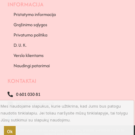
INFORMACIJA
Pristatymo informacija
Grąžinimo sąlygos
Privatumo politika
D. U. K.
Verslo klientams
Naudingi patarimai
KONTAKTAI
0 601 030 81
info@atomaizeriai.lt
Mes naudojame slapukus, kurie užtikrina, kad Jums bus patogu
naudotis tinklalapiu. Jei toliau naršysite mūsų tinklalapyje, tai tolygu
Sekite mus Facebook
Jūsų sutikimui su slapukų naudojimu.
2019-2026©Visos teisės saugomos. Kopijuoti, platinti svetainės turinį be
Ok
autorių sutikimo draudžiama.