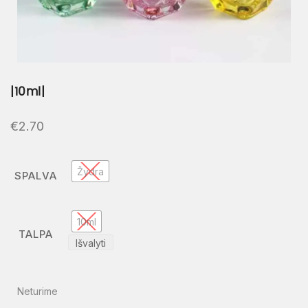
|10ml|
€
2.70
Žydra
SPALVA
10ml
TALPA
Išvalyti
Neturime