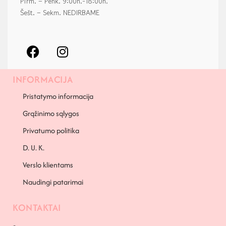
Pirm. – Penk. 9:00h.-18:00h.
Šešt. – Sekm. NEDIRBAME
INFORMACIJA
Pristatymo informacija
Grąžinimo sąlygos
Privatumo politika
D. U. K.
Verslo klientams
Naudingi patarimai
KONTAKTAI