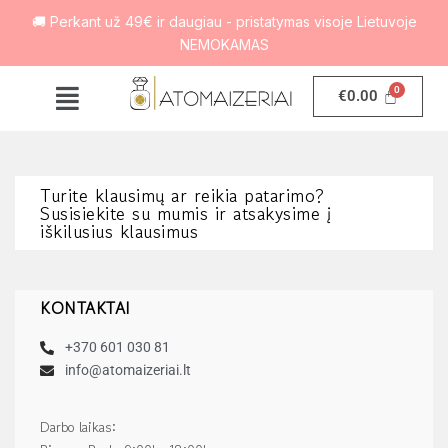
🚚 Perkant už 49€ ir daugiau - pristatymas visoje Lietuvoje
NEMOKAMAS
€
0.00
Turite klausimų ar reikia patarimo?
Susisiekite su mumis ir atsakysime į
iškilusius klausimus
KONTAKTAI
+370 601 030 81
info@atomaizeriai.lt
Darbo laikas: