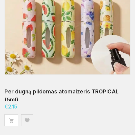
Per dugną pildomas atomaizeris TROPICAL
(5ml)
€
2.15