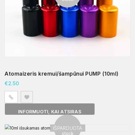
Atomaizeris kremui/šampūnui PUMP (10ml)
€
2.50
INFORMUOTI, KAI ATSIRAS
Out of
IŠPARDUOTA
stock