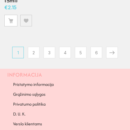
(5ml)
€
2.15
1
2
3
4
5
6
INFORMACIJA
Pristatymo informacija
Grąžinimo sąlygos
Privatumo politika
D. U. K.
Verslo klientams