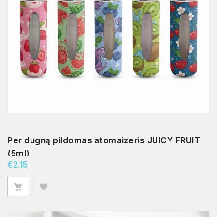
Per dugną pildomas atomaizeris JUICY FRUIT
(5ml)
€
2.15