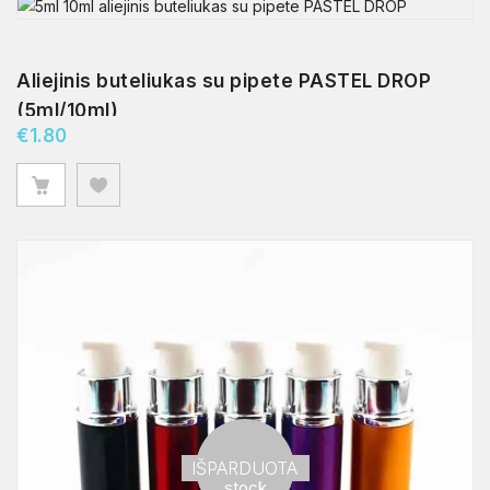
Aliejinis buteliukas su pipete PASTEL DROP
(5ml/10ml)
€
1.80
Out of
IŠPARDUOTA
stock